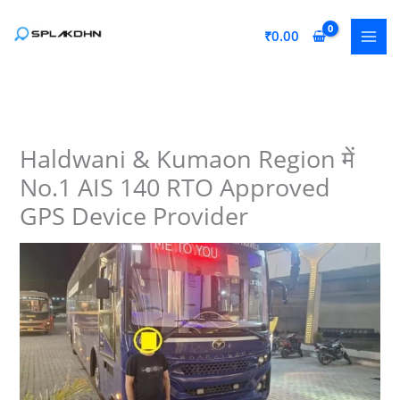
Skip
to
₹
0.00
content
Haldwani & Kumaon Region में
No.1 AIS 140 RTO Approved
GPS Device Provider