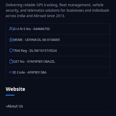
Delivering reliable GPS tracking, fleet management, vehicle
security, and telematics solutions for businesses and individuals
across India and Abroad since 2013.
D-U-N-S No - 644666750
MSME - UDYAM-DL-06-0104005
TRAI Reg - DL/M/10157/0524
GST No - 07AFXPB5138A2ZL
IE Code - AFXPB5138A
Website
About Us