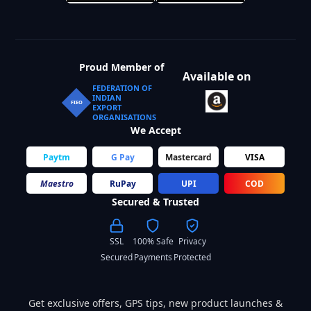
Proud Member of
Available on
FEDERATION OF
INDIAN
FIEO
EXPORT
ORGANISATIONS
We Accept
Paytm
G Pay
Mastercard
VISA
Maestro
RuPay
UPI
COD
Secured & Trusted
SSL
100% Safe
Privacy
Secured
Payments
Protected
Get exclusive offers, GPS tips, new product launches &